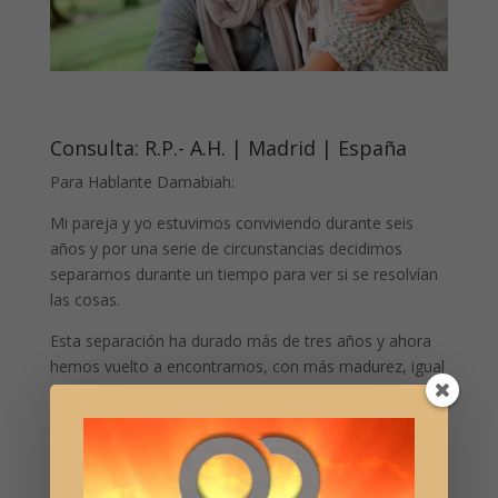
Consulta: R.P.- A.H. | Madrid | España
Para Hablante Damabiah:
Mi pareja y yo estuvimos conviviendo durante seis
años y por una serie de circunstancias decidimos
separarnos durante un tiempo para ver si se resolvían
las cosas.
Esta separación ha durado más de tres años y ahora
hemos vuelto a encontrarnos, con más madurez, igual
o más de enamorados y con el deseo de volver a estar
juntos.
El problema es que tanto la familia de él como la mía
se han puesto en nuestra contra y desprueban nuestra