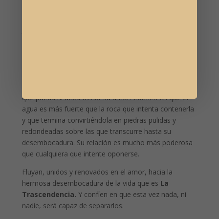
montaña, atravesando quebradas y gargantas,
revolviéndose en los rápidos y girando en grandes
meandros hasta encontrar la calma al encontrar
terreno llano y desembocar en un plácida laguna. Pues
así sucede con las relaciones humanas y este es para
ustedes el momento de los rápidos y los saltos de
agua.
No hay nada que pueda frenar el fluir de un río ni nada
que pueda ni deba frenar su amor. Confíen en que el
agua es más fuerte que la roca que intenta contenerla
y que termina convirtiéndola en piedras pulidas y
redondeadas sobre las que transcurre hasta su
desembocadura. Su relación es mucho más poderosa
que cualquiera que intente oponerse.
Fluyan, unidos y renovados en el amor, hacia la
hermosa desembocadura de la vida que es
La
Trascendencia.
Y confíen en que esta vez nada, ni
nadie, será capaz de separarlos.