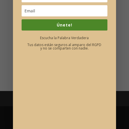
Donativo Consulta
Únete!
Comentarios recientes
Escucha la Palabra Verdadera
Tus datos están seguros al amparo del RGPD
y no se comparten con nadie.
Categorías
Bienvenida
Reflexión
Política de Privacidad
© 2021 Palabra Verdadera | Diseño
GO4IT