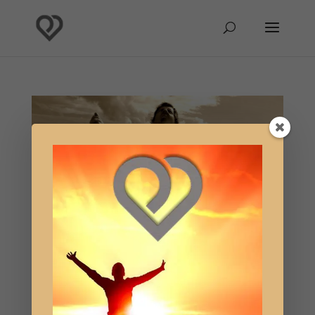
Culpa y Pecado
por
Hablante Seheia
|
Jun 30, 2019
|
Reflexión
En Palabra Verdadera no existe la noción de pecado.