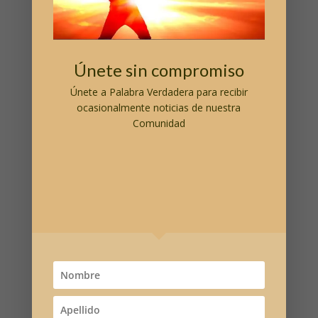
Aprende a aceptar tus acciones y vivir sin culpa.
Únete sin compromiso
Únete a
Palabra Verdadera
para recibir
Reflexiones recientes
ocasionalmente noticias de nuestra
Comunidad
El Poder Transformador del Amor Incondicional
El poder de la oración
Hágase en mí según tu Palabra
En el principio era la Palabra
Cómo provocar el cambio en nuestras vidas
Donativo Libre