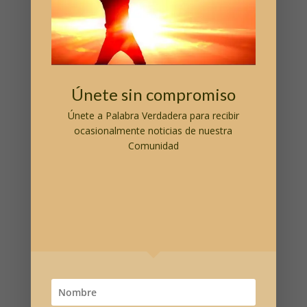
A través de la Palabra Verdadera, la percepción
intuitiva y el pensamiento son capaces, sin esfuerzo,
de guiar el único y omnipotente poder de La
Trascendencia.
Únete sin compromiso
Únete a
Palabra Verdadera
para recibir
ocasionalmente noticias de nuestra
Comunidad
Reflexiones recientes
El Poder Transformador del Amor Incondicional
El poder de la oración
Hágase en mí según tu Palabra
En el principio era la Palabra
Cómo provocar el cambio en nuestras vidas
Donativo Libre