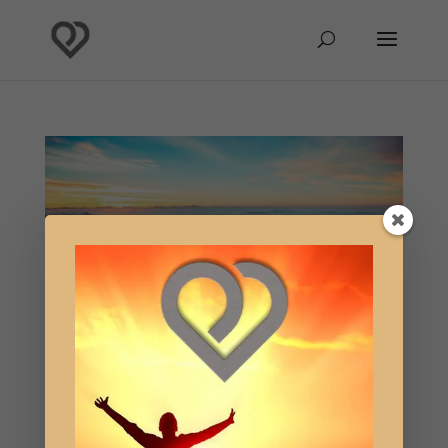
La simplicidad de la Palabra Verdadera
por
Hablante Nelkael
|
Jul 5, 2019
|
Reflexión