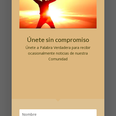
Nuestro hijo no nos obedece Consulta: A.D. | Buenos
Aires Querida Hablante Umabel: Tenemos un hijo de
catorce años que lleva un tiempo enfrentándose con
mi marido y conmigo. Siempre ha sido un chico bueno
y cariñoso, pero ha tenido un cambio de actitud tan
grande...
Únete sin compromiso
Únete a
Palabra Verdadera
para recibir
ocasionalmente noticias de nuestra
Comunidad
Reflexiones recientes
El Poder Transformador del Amor Incondicional
El poder de la oración
Hágase en mí según tu Palabra
En el principio era la Palabra
Cómo provocar el cambio en nuestras vidas