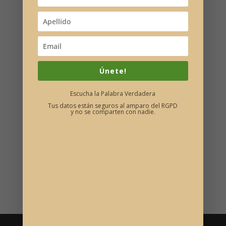
Donativo Libre
Donativo Consulta
Únete!
Escucha la Palabra Verdadera
Tus datos están seguros al amparo del RGPD
y no se comparten con nadie.
Comentarios recientes
Categorías
Bienvenida
Reflexión