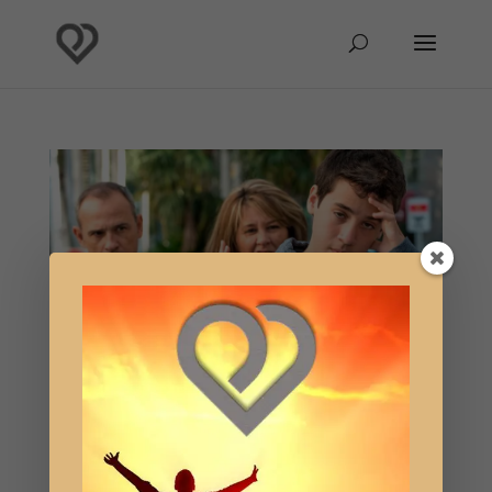
Nuestro hijo no nos obedece
por
Hablante Umabel
|
Jul 1, 2019